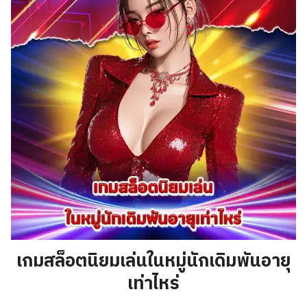
เกมสล็อตนิยมเล่นในหมู่นักเดิมพันอายุ
เท่าไหร่