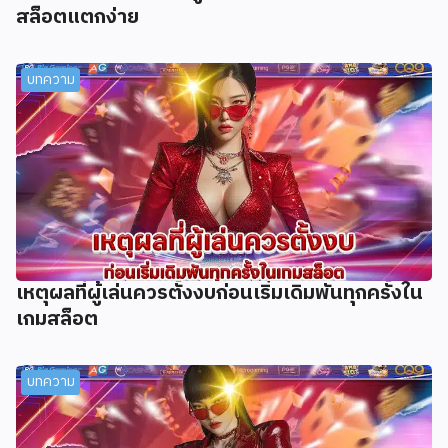
สล็อตแตกง่าย
บทความ
เหตุผลที่ผู้เล่นควรตั้งงบก่อนเริ่มเดิมพันทุกครั้งใน
เกมสล็อต
บทความ