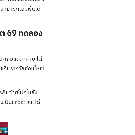
ะสามารถเดิมพันได้
็อต 69 ทดลอง
่ละเกมแต่ละค่าย ได้
้นเงินรางวัลก้อนใหญ่
ัน ด้วยโปรโมชั่น
น ปั่นแล้วจะชนะได้