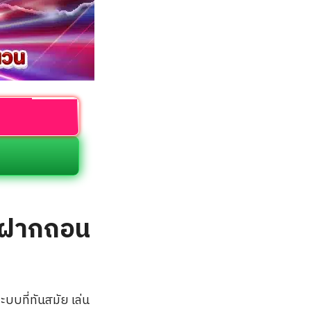
ส ฝากถอน
บบที่ทันสมัย เล่น