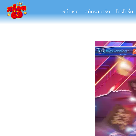
หน้าแรก
สมัครสมาชิก
โปรโมชั่น
Se
Skip
fo
to
content