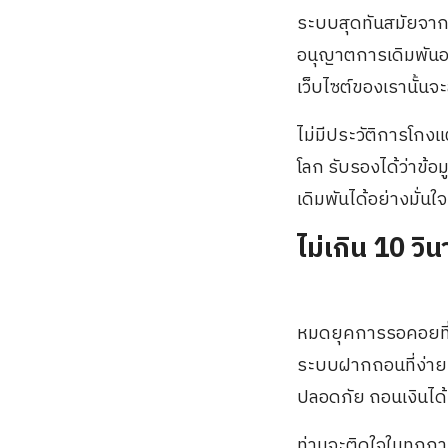
ระบบสุดทันสมัยจากเว
อนุญาตการเดิมพันอย
เว็บไซต์ของเรานั้นจ
ไม่มีประวัติการโกง
โลก รับรองได้ว่าข้อม
เดิมพันได้อย่างมั่นใ
ไม่เกิน 10 วิ
หมดยุคการรอคอยที่เ
ระบบฝากถอนที่ง่าย 
ปลอดภัย ถอนเงินได้เ
ท่านจะติดใจในทุกกา