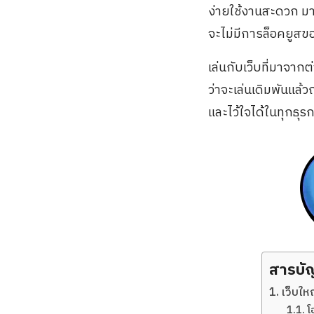
ง่ายใช้งานสะดวก มาพ
จะไม่มีการล็อคยูสขอ
เล่นกับเว็บที่มาจาก
ว่าจะเล่นเดิมพันแล้
และไว้ใจได้ในทุกธุรก
สารบั
เว็บให
โ