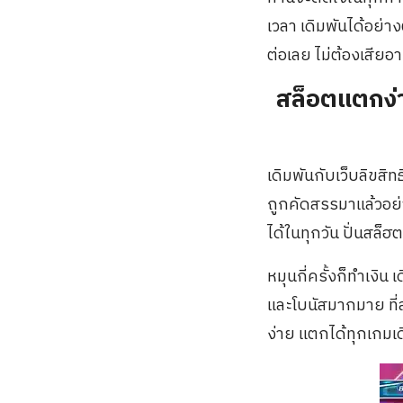
เวลา เดิมพันได้อย่
ต่อเลย ไม่ต้องเสีย
สล็อตแตกง่า
เดิมพันกับเว็บลิขสิท
ถูกคัดสรรมาแล้วอย่าง
ได้ในทุกวัน ปั่นสล
หมุนกี่ครั้งก็ทำเงิน 
และโบนัสมากมาย ที่ส
ง่าย แตกได้ทุกเกมเ