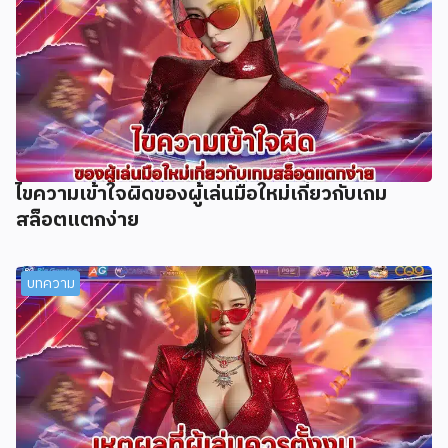
ไขความเข้าใจผิดของผู้เล่นมือใหม่เกี่ยวกับเกม
สล็อตแตกง่าย
บทความ