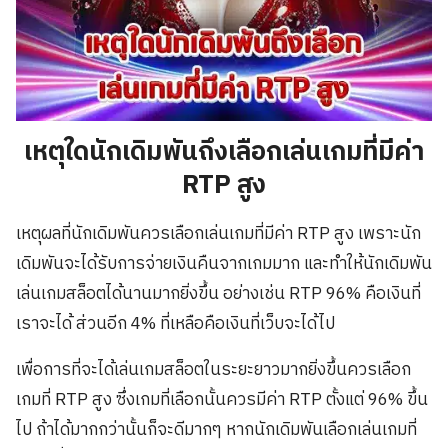
เหตุใดนักเดิมพันถึงเลือกเล่นเกมที่มีค่า
RTP สูง
เหตุผลที่นักเดิมพันควรเลือกเล่นเกมที่มีค่า RTP สูง เพราะนัก
เดิมพันจะได้รับการจ่ายเงินคืนจากเกมมาก และทำให้นักเดิมพัน
เล่นเกมสล็อตได้นานมากยิ่งขึ้น อย่างเช่น RTP 96% คือเงินที่
เราจะได้ ส่วนอีก 4% ที่เหลือคือเงินที่เว็บจะได้ไป
เพื่อการที่จะได้เล่นเกมสล็อตในระยะยาวมากยิ่งขึ้นควรเลือก
เกมที่ RTP สูง ซึ่งเกมที่เลือกนั้นควรมีค่า RTP ตั้งแต่ 96% ขึ้น
ไป ถ้าได้มากกว่านั้นก็จะดีมากๆ หากนักเดิมพันเลือกเล่นเกมที่