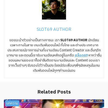
SLOT69 AUTHOR
ขอแนะนำตัวอย่างเป็นทางการนะ เรา
SLOT69 AUTHOR
นักเขียน
เฉพาะทางในสาย เกมเดิมพันออนไลน์ ทั้งไทย และต่างประเทศ มาก
ประสบการณ์จากการผ่านทั้งงานเขียน Content Creator และอื่นๆอีก
มากมาย และตอนนี้เรารับงานเขียนหลักอยู่ในเครือ
สล็อต69
หากว่าชื่น
ชอบผลงานของเราก็อย่าลืมติดตามงานเขียนและ Content ของเรา
จากเว็บต่างๆ รับรองได้ว่าเป็นประโยชน์ต่อเพื่อนๆพี่ๆนักลงทุนในเกม
เดิมพันออนไลน์ทุกๆท่านแน่นอน
Related Posts
บทความ