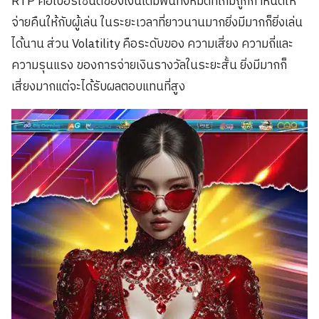
RTP คือเปอร์เซ็นต์ของเงินเดิมพันทั้งหมดที่เกมถูกกำหนดให้
จ่ายคืนให้กับผู้เล่น ในระยะเวลาที่ยาวนานมากยิ่งมีมากก็ยิ่งเล่น
ได้นาน ส่วน Volatility คือระดับของ ความเสี่ยง ความถี่และ
ความรุนแรง ของการจ่ายเงินรางวัลในระยะสั้น ยิ่งมีมากก็
เสี่ยงมากแต่จะได้รับผลตอบแทนที่สูง